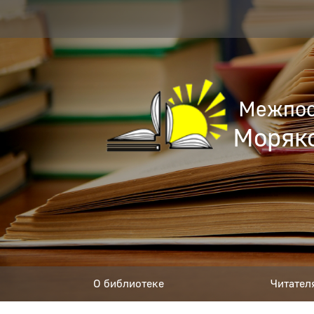
Межпос
Моряко
О библиотеке
Читател