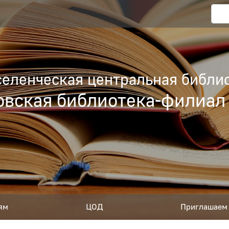
еленческая центральная библио
вская библиотека-филиал
ям
ЦОД
Приглашаем 