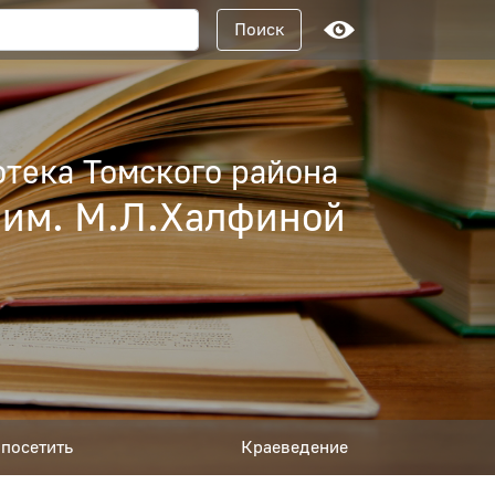
Поисковый запрос
Поиск
тека Томского района
 им. М.Л.Халфиной
посетить
Краеведение