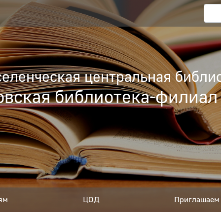
еленческая центральная библио
вская библиотека-филиал
ям
ЦОД
Приглашаем 