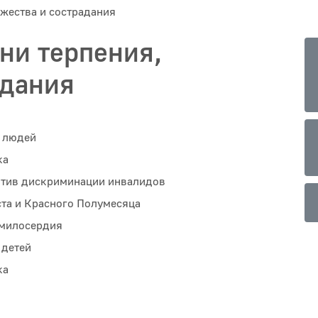
жества и сострадания
ни терпения,
адания
 людей
ка
отив дискриминации инвалидов
та и Красного Полумесяца
 милосердия
 детей
ка