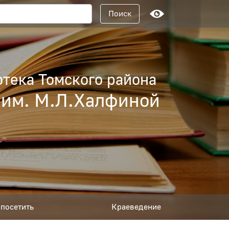
Поисковый запрос
Поиск
тека Томского района
 им. М.Л.Халфиной
посетить
Краеведение