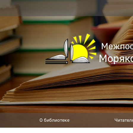
Межпос
Моряко
О библиотеке
Читател