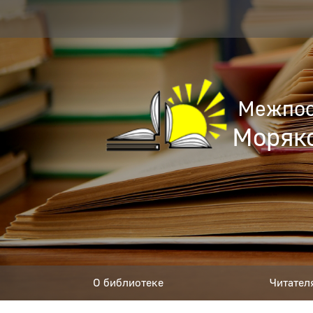
Межпос
Моряко
О библиотеке
Читател