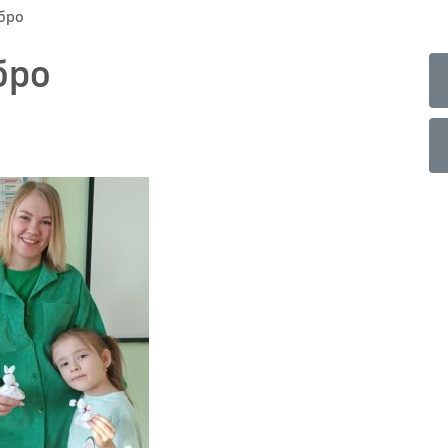
бро
бро