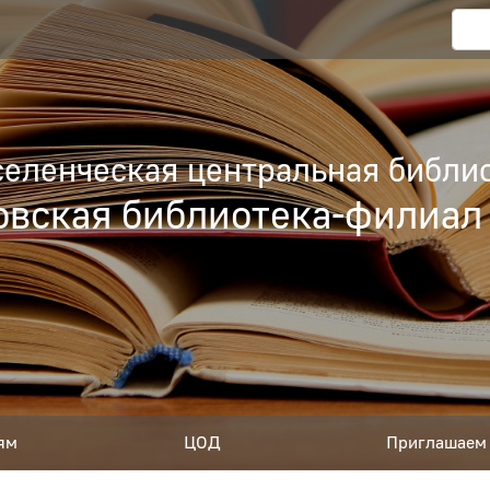
еленческая центральная библио
вская библиотека-филиал
ям
ЦОД
Приглашаем 