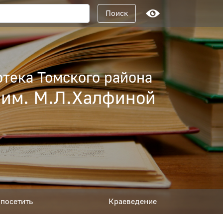
Поисковый запрос
Поиск
тека Томского района
 им. М.Л.Халфиной
посетить
Краеведение