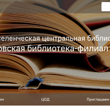
еленческая центральная библио
вская библиотека-филиал
ям
ЦОД
Приглашаем 