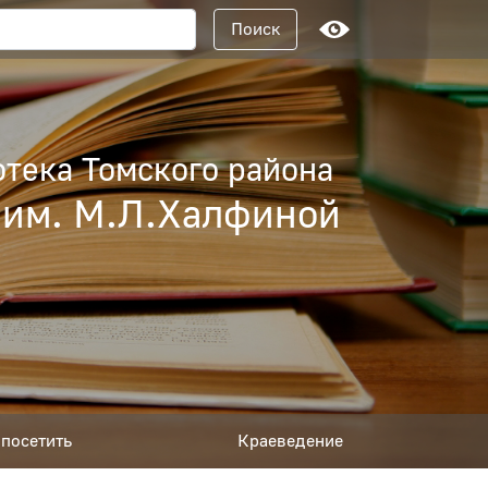
Поисковый запрос
Поиск
тека Томского района
 им. М.Л.Халфиной
посетить
Краеведение