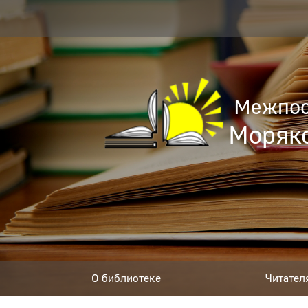
Межпос
Моряко
О библиотеке
Читател