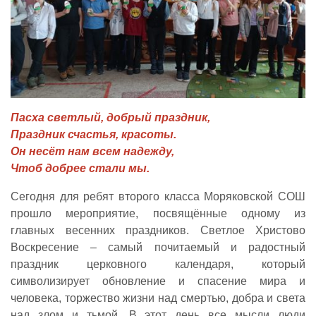
Пасха светлый, добрый праздник,
Праздник счастья, красоты.
Он несёт нам всем надежду,
Чтоб добрее стали мы.
Сегодня для ребят второго класса Моряковской СОШ
прошло мероприятие, посвящённые одному из
главных весенних праздников. Светлое Христово
Воскресение – самый почитаемый и радостный
праздник церковного календаря, который
символизирует обновление и спасение мира и
человека, торжество жизни над смертью, добра и света
над злом и тьмой. В этот день все мысли люди