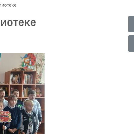
лиотекe
лиотекe