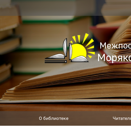
Межпос
Моряко
О библиотеке
Читател