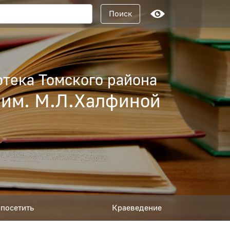
Поисковый запрос
Поиск
тека Томского района
 им. М.Л.Халфиной
посетить
Краеведение