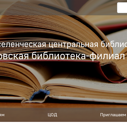
еленческая центральная библио
вская библиотека-филиал
ям
ЦОД
Приглашаем 