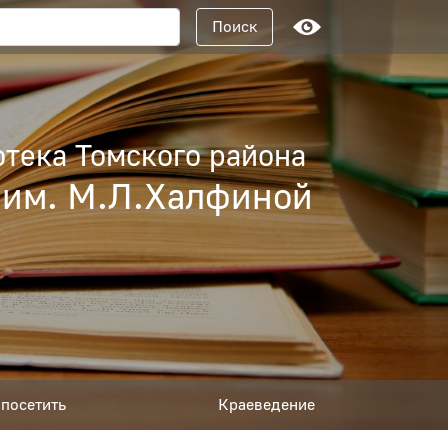
Поисковый запрос
Поиск
тека Томского района
 им. М.Л.Халфиной
посетить
Краеведение