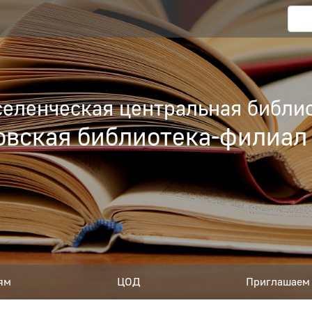
еленческая центральная библио
вская библиотека-филиал
ям
ЦОД
Приглашаем 