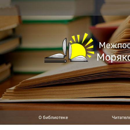
Межпос
Моряко
О библиотеке
Читател